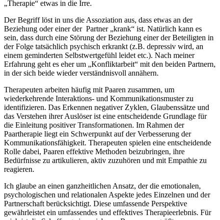
„Therapie“ etwas in die Irre.
Der Begriff löst in uns die Assoziation aus, dass etwas an der
Beziehung oder einer der Partner „krank“ ist. Natürlich kann es
sein, dass durch eine Störung der Beziehung einer der Beteiligten in
der Folge tatsächlich psychisch erkrankt (z.B. depressiv wird, an
einem geminderten Selbstwertgefühl leidet etc.). Nach meiner
Erfahrung geht es eher um „Konfliktarbeit“ mit den beiden Partnern,
in der sich beide wieder verständnisvoll annähern.
Therapeuten arbeiten häufig mit Paaren zusammen, um
wiederkehrende Interaktions- und Kommunikationsmuster zu
identifizieren. Das Erkennen negativer Zyklen, Glaubenssätze und
das Verstehen ihrer Auslöser ist eine entscheidende Grundlage für
die Einleitung positiver Transformationen. Im Rahmen der
Paartherapie liegt ein Schwerpunkt auf der Verbesserung der
Kommunikationsfähigkeit. Therapeuten spielen eine entscheidende
Rolle dabei, Paaren effektive Methoden beizubringen, ihre
Bedürfnisse zu artikulieren, aktiv zuzuhören und mit Empathie zu
reagieren.
Ich glaube an einen ganzheitlichen Ansatz, der die emotionalen,
psychologischen und relationalen Aspekte jedes Einzelnen und der
Partnerschaft berücksichtigt. Diese umfassende Perspektive
gewährleistet ein umfassendes und effektives Therapieerlebnis. Für