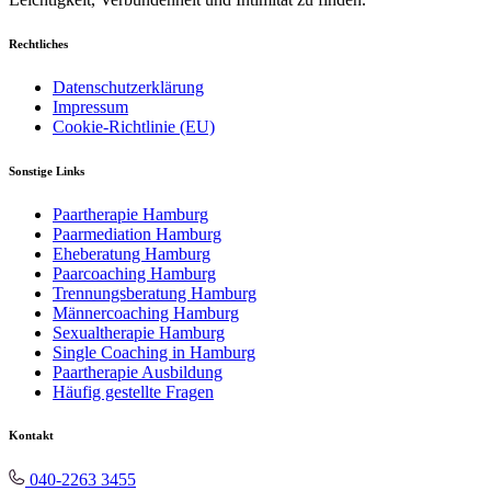
Rechtliches
Datenschutzerklärung
Impressum
Cookie-Richtlinie (EU)
Sonstige Links
Paartherapie Hamburg
Paarmediation Hamburg
Eheberatung Hamburg
Paarcoaching Hamburg
Trennungsberatung Hamburg
Männercoaching Hamburg
Sexualtherapie Hamburg
Single Coaching in Hamburg
Paartherapie Ausbildung
Häufig gestellte Fragen
Kontakt
040-2263 3455