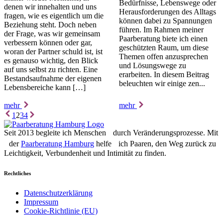
Bedürfnisse, Lebenswege oder
denen wir innehalten und uns
Herausforderungen des Alltags
fragen, wie es eigentlich um die
können dabei zu Spannungen
Beziehung steht. Doch neben
führen. Im Rahmen meiner
der Frage, was wir gemeinsam
Paarberatung biete ich einen
verbessern können oder gar,
geschützten Raum, um diese
woran der Partner schuld ist, ist
Themen offen anzusprechen
es genauso wichtig, den Blick
und Lösungswege zu
auf uns selbst zu richten. Eine
erarbeiten. In diesem Beitrag
Bestandsaufnahme der eigenen
beleuchten wir einige zen...
Lebensbereiche kann […]
mehr
mehr
1
2
3
4
Seit 2013 begleite ich Menschen durch Veränderungsprozesse. Mit
der
Paarberatung Hamburg
helfe ich Paaren, den Weg zurück zu
Leichtigkeit, Verbundenheit und Intimität zu finden.
Rechtliches
Datenschutzerklärung
Impressum
Cookie-Richtlinie (EU)